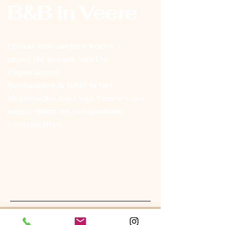
B&B in Veere
Ervaar een andere koers —
proef de smaak van De
Peperboom.
Restaurant & B&B in het
historische hart van Veere voor
lunch, diner en ontspannen
overnachten.