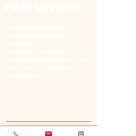
B&B in Veere
Ervaar een andere koers —
proef de smaak van De
Peperboom.
Restaurant & B&B in het
historische hart van Veere voor
lunch, diner en ontspannen
overnachten.