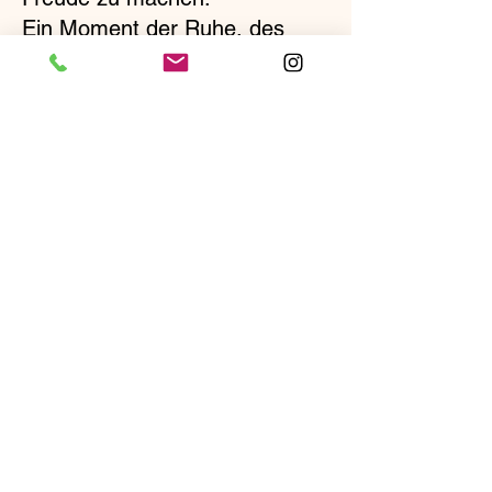
Ein Moment der Ruhe, des
Genusses und der
Gastfreundschaft – das ist das
Geschenk, das Sie geben.
DER PFEFFERBAUM
0118501307
info@peperboom.nl
Öffnungszeiten
Dienstag ab 17:00 Uhr