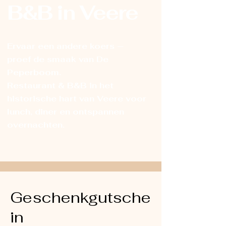
B&B in Veere
Ervaar een andere koers —
proef de smaak van De
Peperboom.
Restaurant & B&B in het
historische hart van Veere voor
lunch, diner en ontspannen
overnachten.
Geschenkgutsche
in