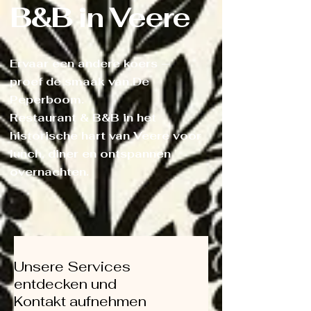
B&B in Veere
Ervaar een andere koers —
proef de smaak van De
Peperboom.
Restaurant & B&B in het
historische hart van Veere voor
lunch, diner en ontspannen
overnachten.
Unsere Services
entdecken und
Kontakt aufnehmen