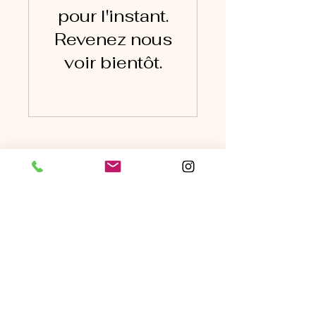
pour l'instant.
Revenez nous
voir bientôt.
De Peperboom
0118501307
info@peperboom.nl