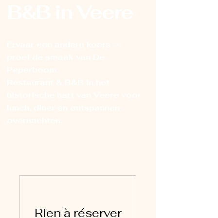
B&B in Veere
Ervaar een andere koers —
proef de smaak van De
Peperboom.
Restaurant & B&B in het
historische hart van Veere voor
lunch, diner en ontspannen
overnachten.
Rien à réserver