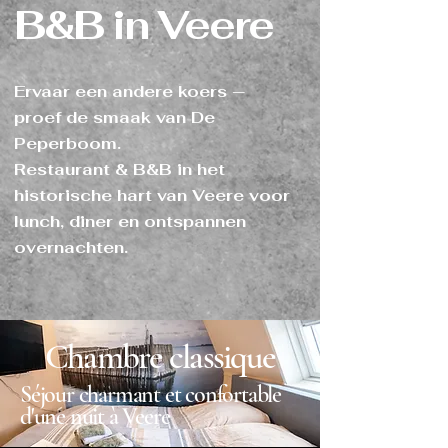
B&B in Veere
Ervaar een andere koers —
proef de smaak van De
Peperboom.
Restaurant & B&B in het
historische hart van Veere voor
lunch, diner en ontspannen
overnachten.
Chambre classique
Séjour charmant et confortable
d'une nuit à Veere