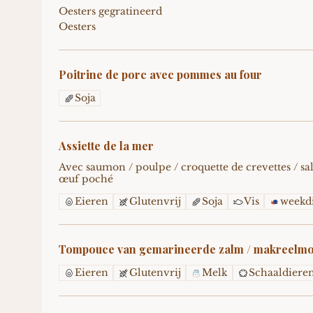
Oesters gegratineerd
Oesters
Poitrine de porc avec pommes au four
Soja
Assiette de la mer
Avec saumon / poulpe / croquette de crevettes / sal
œuf poché
Eieren
Glutenvrij
Soja
Vis
weekd
Tompouce van gemarineerde zalm / makreelm
Eieren
Glutenvrij
Melk
Schaaldiere