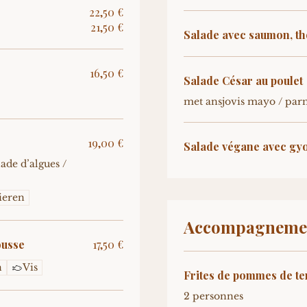
22,50 €
21,50 €
Salade avec saumon, th
16,50 €
Salade César au poulet
met ansjovis mayo / par
19,00 €
Salade végane avec gy
ade d’algues /
ieren
Accompagneme
ousse
17,50 €
n
Vis
Frites de pommes de t
2 personnes