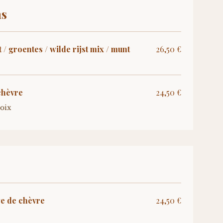
ns
/ groentes / wilde rijst mix / munt
26,50 €
chèvre
24,50 €
noix
e de chèvre
24,50 €