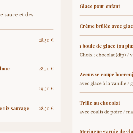
Glace pour enfant
e sauce et des
Crème brûlée avec glace 
28,50 €
1 boule de glace (ou plu
Choix : chocolat (dip) / v
blanc
28,50 €
avec glace à la vanille /
29,50 €
Trifle au chocolat
e riz sauvage
28,50 €
avec coulis de poire / m
Meringue garnie de glac