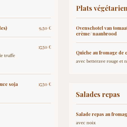
Plats végétarie
des)
9,50 €
Ovenschotel van tomaat 
crème/ naanbrood
17,50 €
Quiche au fromage de 
e truffe
avec betterave rouge et 
uce soja
17,50 €
Salades repas
Salade repas au fromag
avec noix