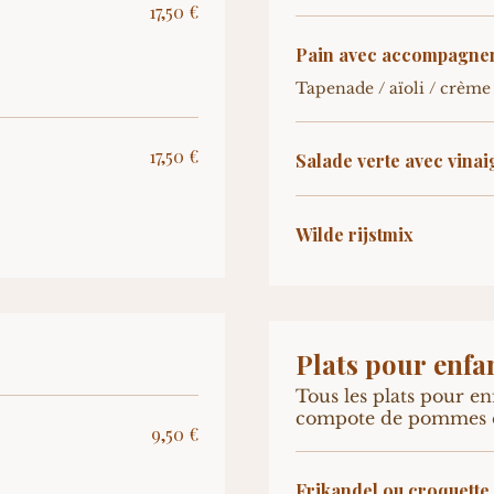
17,50 €
Pain avec accompagneme
Tapenade / aïoli / crèm
17,50 €
Salade verte avec vinai
Wilde rijstmix
Plats pour enfa
Tous les plats pour enf
9,50 €
Frikandel ou croquette