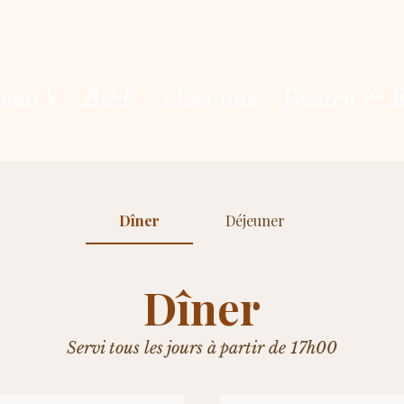
enu 's
B&B
Over ons
Feesten & 
Dîner
Déjeuner
Dîner
Servi tous les jours à partir de 17h00