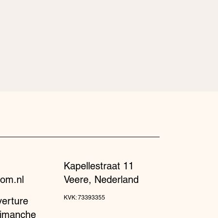
Kapellestraat 11
om.nl
Veere, Nederland
KVK: 73393355
verture
dimanche