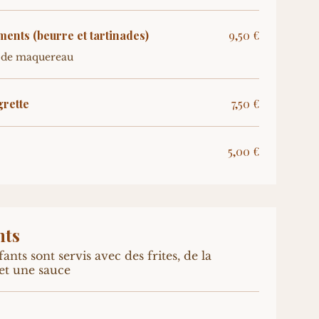
nts (beurre et tartinades)
9,50 €
e de maquereau
grette
7,50 €
5,00 €
nts
ants sont servis avec des frites, de la